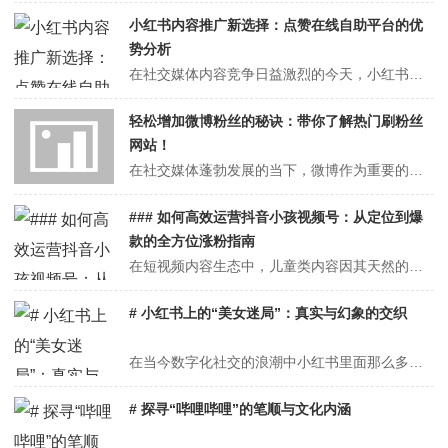
小红书内容推广新选择：点赞在线自助平台的优
势分析
在社交媒体内容竞争日益激烈的今天，小红书作为年轻人种草经济的核心平台，已成为品牌与个人创作者的重要营销阵地。然而，随着用户对内容质量的要求提升和算法规则的迭代，如何高效提升笔记曝光、积累真实互动，成为内容推广的关键痛点。近年来，**点赞在线自助平台**凭借其灵活、高效、低成本的特点，逐渐成为内容创作者的新选择...
轻松增加微博粉丝的秘诀：带你了解热门刷粉丝
网站！
在社交媒体蓬勃发展的当下，微博作为重要的信息传播与社交互动平台，拥有大量粉丝不仅代表着个人影响力的提升，还能带来诸多潜在的机会和收益。于是，不少人急切地寻求轻松增加微博粉丝的方法，甚至将目光投向了所谓的热门刷粉丝网站。然而，这种看似“便捷”的途径背后，实则隐藏着巨大的风险与危害。---## 刷粉丝网站的虚假繁...
### 如何高效运营抖音小孩视频号：从定位到爆
款的全方位涨粉指南
在短视频内容生态中，儿童类内容因其天然的治愈属性、亲子互动的共鸣感以及教育价值的延伸性，始终占据着重要流量池。然而，随着同类账号竞争加剧，单纯记录孩子日常已难以突围。本文将从账号定位、内容策划、运营技巧、变现路径四大维度，结合实操案例与平台规则，系统解析儿童视频号的涨粉逻辑。#### 一、精准定位：打造差异化...
# 小红书上的“美女迷局”：真实与幻象的交织
在当今数字化社交的浪潮中小红书里面那么多的美女是真的吗，小红书宛如一座繁华的线上都市小红书里面那么多的美女是真的吗，吸引着无数人穿梭其中。当人们打开小红书，仿佛踏入了一个美女云集的梦幻世界，各种风格迥异、容貌出众的美女图片和视频扑面而来，让人不禁心生疑惑：小红书里面那么多的美女是真的吗？---## 真实美女的...
# 探寻“哔哩哔哩”的笔顺与文化内涵