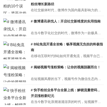
粉丝增长新路径
在社交媒体时代，微博作为国内最具影响力的社交平台之一，不仅是信息传播的快速通道，也是个人品牌塑造、企业营销的重要阵地。然而，在追求粉丝数量增长的道路上，许多用户或品牌往往陷入一些常见的误区，导致效果不佳甚至适得其反。本文将深入剖析微博涨粉的十大误区，帮助您避开这些陷阱，实现粉丝数量的健康、持续增长。####...
# 微博通讯录找人：开启社交新维度的实用指南
在当今数字化社交的时代，微博作为一款极具影响力的社交媒体平台，拥有庞大的用户群体和丰富多样的功能。它不仅是我们获取资讯、分享生活、表达观点的重要窗口，也是我们拓展社交圈、结识新朋友的便捷途径。其中，通过通讯录找人功能，更是为用户提供了一种快速、精准地连接身边人的方式。下面，就让我们深入探讨微博通讯录找人的具体...
# B站免流开通全攻略：畅享视频无负担的终极指
南
在移动互联时代B站如何开通免流，视频平台已成为人们获取信息、娱乐消遣B站如何开通免流的主要渠道之一。作为Z世代文化社区的B站（哔哩哔哩）B站如何开通免流，凭借其丰富的ACG内容、原创视频和弹幕文化，吸引了超过3亿年轻用户。然而，高清视频的流畅播放往往伴随着高额流量消耗，这让许多用户陷入"想刷不敢刷"的困境。本...
# 揭秘视频号涨粉策略：让你的视频脱颖而出！
在短视频风靡的当下，视频号作为微信生态内的重要一环，凭借其庞大的用户基础和强大的社交属性，成为了众多创作者和品牌争相入驻的热门平台。然而，面对海量的内容和激烈的竞争，如何让自己的视频脱颖而出，吸引并留住粉丝，成为了每个视频号运营者必须面对的课题。本文将从内容定位、创作技巧、互动策略、推广手段四个方面，全面揭秘...
# 快手粉丝业务平台全新上线：解锁流量密码，
开启涨粉新纪元
在当今数字化浪潮汹涌澎湃的时代，短视频平台已成为大众娱乐、信息传播与商业营销的重要阵地。快手，作为国内短视频领域的佼佼者，凭借其丰富多元的内容生态和庞大活跃的用户群体，吸引快手粉丝业务平台全新上线！全天候入口，让你的粉丝数飙升！了无数创作者投身其中，渴望在这片充满机遇的舞台上崭露头角。然而，在竞争日益激烈的快...