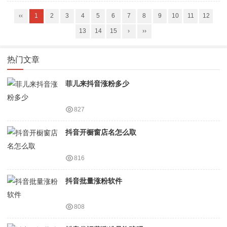
‹‹
1
2
3
4
5
6
7
8
9
10
11
12
13
14
15
›
››
热门文章
菲儿来抖音涨粉多少
827
抖音开橱窗店名怎么取
816
抖音批量涨粉软件
808