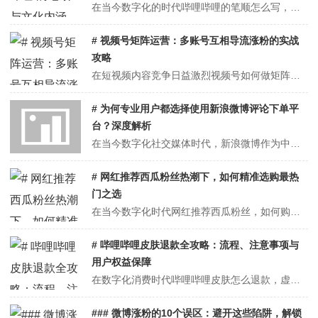
在当今数字化的时代哔哩哔哩的笔顺怎么写，网络文化蓬勃发展，各种新兴的词汇和平台不断涌现。“哔哩哔哩”作为国内知名的视频弹幕网站，深受年轻人的喜爱，它不仅仅是一个简单的名称，其背后所蕴含的文化意义丰富多样。而当我们试图从传统汉字书写的角度去剖析“哔哩哔哩”这四个字的笔顺时，也能发现其中独特的趣味与价值。## “...
# 视频号矩阵运营：多账号互相导流涨粉的实战
攻略
在短视频内容竞争日益激烈视频号如何做矩阵多个账号互相导流涨粉的今天，单一账号运营已难以满足品牌快速扩张的需求。视频号矩阵运营通过多账号协同作战，既能实现流量互通，又能覆盖不同用户群体，成为品牌增长的新引擎。本文将系统解析视频号矩阵搭建与互相导流的实战方法，助力创作者实现粉丝量级跃迁。## 一、矩阵运营的核心价...
# 为何专业用户都选择使用新浪微博评论下单平
台？深度解析
在当今数字化社交媒体时代，新浪微博作为中国最具影响力的社交平台之一，不仅承载着海量用户的日常交流与信息分享，更衍生出了一系列基于其生态的商业服务模式。其中，新浪微博评论下单平台凭借其独特的优势，吸引了众多专业用户的青睐。本文将从平台特性、用户需求、商业价值及技术支撑等多个维度，深度解析专业用户选择新浪微博评论...
# 网红推荐西瓜粉丝热潮下，如何精准选购最热
门之选
在当今数字化时代网红推荐西瓜粉丝，如何购买最热门？，网红经济如汹涌浪潮般席卷各个领域，美食界自然也不例外。当网红们纷纷将镜头聚焦于西瓜粉丝这一独特美食，瞬间在网络上掀起了一股购买热潮。面对琳琅满目的产品和众多网红的推荐，消费者如何在其中挑选出最热门且品质上乘的西瓜粉丝，成为了一门值得探讨的学问。---## 深...
# 哔哩哔哩皮肤退款全攻略：流程、注意事项与
用户权益保障
在数字化消费时代哔哩哔哩皮肤怎么退款，虚拟商品交易已成为日常娱乐生活哔哩哔哩皮肤怎么退款的重要组成部分。哔哩哔哩（B站）作为国内领先的年轻人文化社区，其推出的个性化皮肤系统为用户提供哔哩哔哩皮肤怎么退款了丰富的视觉体验选择。然而，当用户因误购、重复购买或对皮肤效果不满意等情况产生退款需求时，如何高效、合规地完...
### 微博涨粉的10个误区：避开这些陷阱，解锁